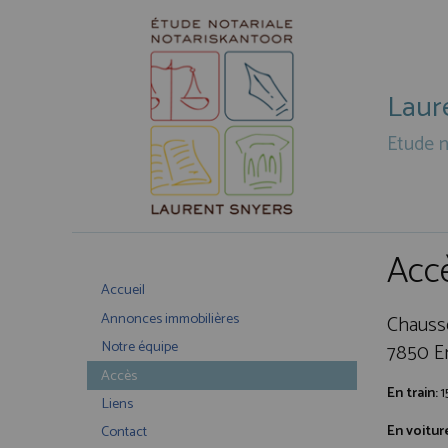
Laur
Etude n
Accè
Accueil
Annonces immobilières
Chaussé
Notre équipe
7850 E
Accès
En train:
1
Liens
En voitur
Contact