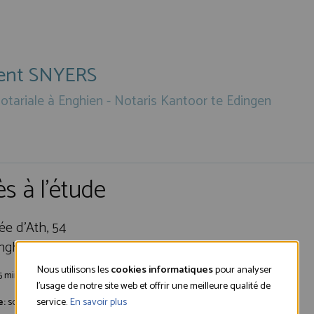
ent SNYERS
otariale à Enghien - Notaris Kantoor te Edingen
s à l'étude
e d'Ath, 54
nghien
Nous utilisons les
cookies informatiques
pour analyser
5 minutes à pied depuis la gare d’Enghien.
l'usage de notre site web et offrir une meilleure qualité de
e:
sorties 26 et 27 sur la E429. Parking aisé devant l'Etude
service.
En savoir plus