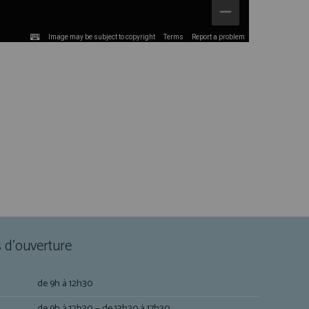
Image may be subject to copyright
Terms
Report a problem
 d'ouverture
de 9h à 12h30
de 9h à 12h30 — de 13h30 à 17h30